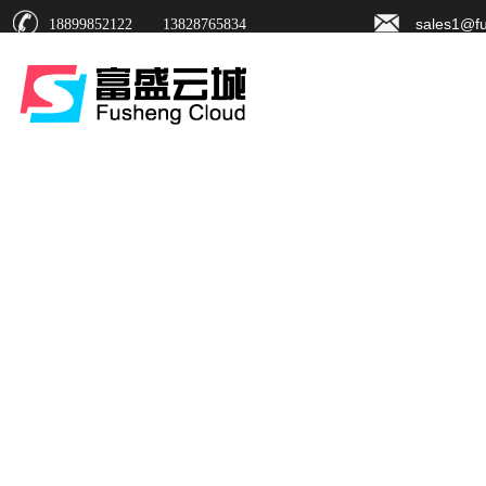
sales1@f
18899852122 13828765834
创