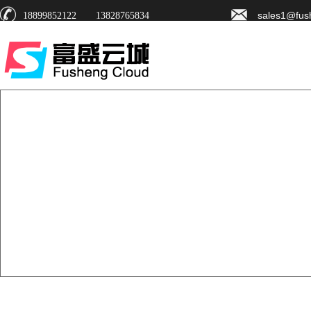
sales1@fus
18899852122 13828765834